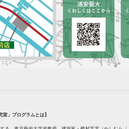
究室
」プログラムとは】
する、東京藝術大学准教授 建築家・樫村芙実（かしむら 