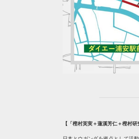
【「
樫村芙実＋蓮溪芳仁＋樫村研
日本とウガンダを拠点として活動