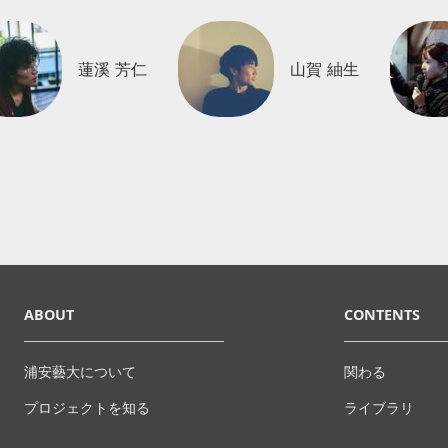
蓮溪 芳仁
山賀 紬生
ABOUT
CONTENTS
浦安藝大について
関わる
プロジェクトを知る
ライブラリ