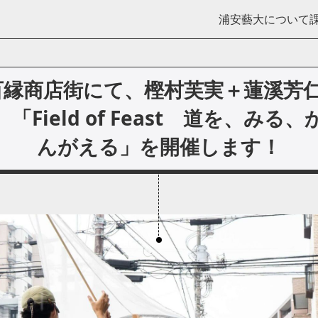
浦安藝大について
7 百縁商店街にて、樫村芙実＋蓮溪芳
「Field of Feast 道を、みる
んがえる」を開催します！