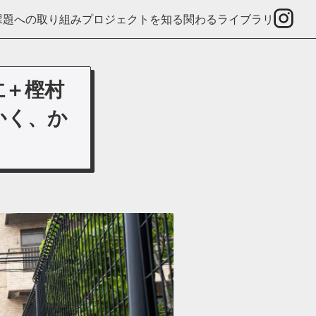
課題への取り組み
プロジェクトを知る
関わる
ライブラリ
仁＋樫村
、かく、か