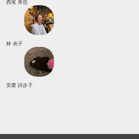
西尾 美也
林 央子
安齋 詩歩子